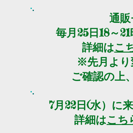
通販
毎月25日18～2
​詳細は
こ
​※先月よ
ご確認の上
7月22日(水）
​詳細は
こち