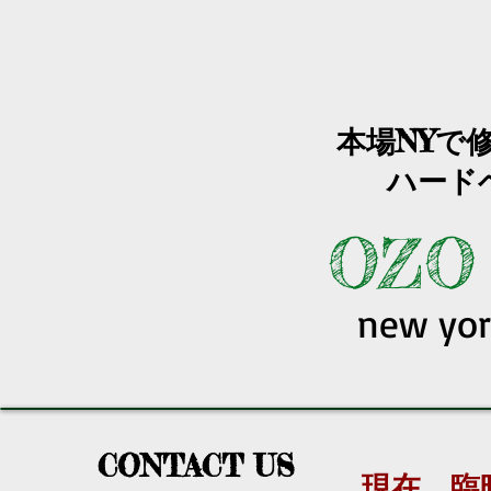
本場NYで
ハード
OZO
new yor
CONTACT US
​現在、